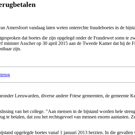
erugbetalen
van Amersfoort vandaag laten weten onterechte fraudeboetes in de bijsta
proken dat boetes die zijn opgelegd onder de Fraudewet soms te zwaar
 minister Asscher op 30 april 2015 aan de Tweede Kamer dat hij de Fr
stbaar zijn.
 terug
aronder Leeuwarden, diverse andere Friese gemeenten, de gemeente Ke
lissing van het college. "Aan mensen in de bijstand worden hele strenge 
ug te betalen, dat zou het rechtsgevoel van mensen enorm aantasten. Zek
jstand opgelegde boetes vanaf 1 januari 2013 herzien. In die gevallen