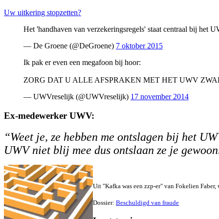
Uw uitkering stopzetten?
Het 'handhaven van verzekeringsregels' staat centraal bij het U
— De Groene (@DeGroene)
7 oktober 2015
Ik pak er even een megafoon bij hoor:
ZORG DAT U ALLE AFSPRAKEN MET HET UWV ZWART
— UWVreselijk (@UWVreselijk)
17 november 2014
Ex-medewerker UWV:
“Weet je, ze hebben me ontslagen bij het UWV;
UWV niet blij mee dus ontslaan ze je gewoon
Uit "Kafka was een zzp-er" van Fokelien Faber, 
Dossier:
Beschuldigd van fraude