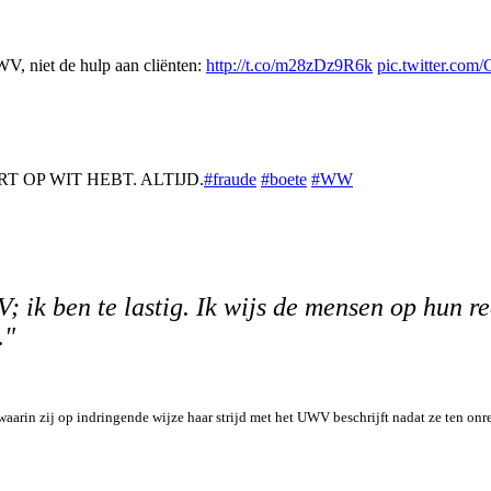
WV, niet de hulp aan cliënten:
http://t.co/m28zDz9R6k
pic.twitter.com
 OP WIT HEBT. ALTIJD.
#fraude
#boete
#WW
 ik ben te lastig. Ik wijs de mensen op hun r
."
waarin zij op indringende wijze haar strijd met het UWV beschrijft nadat ze ten onr