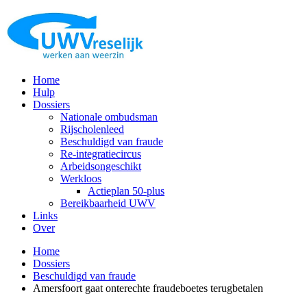
Home
Hulp
Dossiers
Nationale ombudsman
Rijscholenleed
Beschuldigd van fraude
Re-integratiecircus
Arbeidsongeschikt
Werkloos
Actieplan 50-plus
Bereikbaarheid UWV
Links
Over
Home
Dossiers
Beschuldigd van fraude
Amersfoort gaat onterechte fraudeboetes terugbetalen