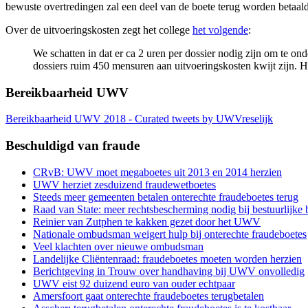
bewuste overtredingen zal een deel van de boete terug worden betaal
Over de uitvoeringskosten zegt het college
het volgende
:
We schatten in dat er ca 2 uren per dossier nodig zijn om te on
dossiers ruim 450 mensuren aan uitvoeringskosten kwijt zijn. H
Bereikbaarheid UWV
Bereikbaarheid UWV 2018 - Curated tweets by UWVreselijk
Beschuldigd van fraude
CRvB: UWV moet megaboetes uit 2013 en 2014 herzien
UWV herziet zesduizend fraudewetboetes
Steeds meer gemeenten betalen onterechte fraudeboetes terug
Raad van State: meer rechtsbescherming nodig bij bestuurlijke 
Reinier van Zutphen te kakken gezet door het UWV
Nationale ombudsman weigert hulp bij onterechte fraudeboetes
Veel klachten over nieuwe ombudsman
Landelijke Cliëntenraad: fraudeboetes moeten worden herzien
Berichtgeving in Trouw over handhaving bij UWV onvolledig
UWV eist 92 duizend euro van ouder echtpaar
Amersfoort gaat onterechte fraudeboetes terugbetalen