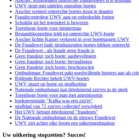
Asscher: terugbetalen onterechte fraudeboetes is te kostbaar
UWV stopt met uitdelen onnodige boetes
Asscher weigert onterechte boetes terug te draaien
Fraudecontroleur UWV aast op onbedoelde fouten
Schuldig tot het tegendeel is bewezen
Torenhoge boete voor timmerman
Bestandskoppeling leidt tot onterechte UWV-boete
Asscher lichtte Kamer verkeerd in over boetetargets UWV
De Fraudewet faalt: tienduizenden boetes blijken onterecht
De Fraudewet - als fraude geen fraude is
Geen fraudeur, toch boete: aanbevelingen
Geen fraudeur, toch boete: bevindingen
Geen fraudeur, toch boete: beschouwing
Ombudsman: Fraudewet pakt goedwillende burgers aan als cri
Rijdende Rechter hekelt UWV-boetes
UWV stuurt op boete en strafkorting
Nationale ombudsman laat drieduizend zzp'ers in de steek
Torenhoge boete voor man met angststoornis
boekpresentatie "Kafka was een zzp'er"
strafblad van 72 zzp'ers collectief verwijderd
Het UWV betrapt drieduizend "fraudeurs"
De Nationale ombudsman en de nieuwe Fraudewet
UWV ziet achter elke boom een uitkeringsfraudeur
Uw uitkering stopzetten? Succes!