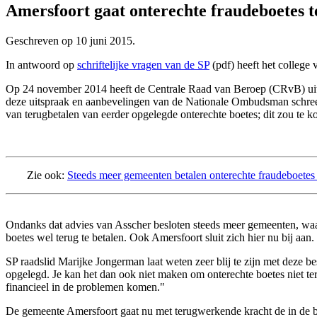
Amersfoort gaat onterechte fraudeboetes t
Geschreven op
10 juni 2015
.
In antwoord op
schriftelijke vragen van de SP
(pdf) heeft het college 
Op 24 november 2014 heeft de Centrale Raad van Beroep (CRvB) uitges
deze uitspraak en aanbevelingen van de Nationale Ombudsman schreef
van terugbetalen van eerder opgelegde onterechte boetes; dit zou te ko
Zie ook:
Steeds meer gemeenten betalen onterechte fraudeboetes
Ondanks dat advies van Asscher besloten steeds meer gemeenten, wa
boetes wel terug te betalen. Ook Amersfoort sluit zich hier nu bij aan.
SP raadslid Marijke Jongerman laat weten zeer blij te zijn met deze bes
opgelegd. Je kan het dan ook niet maken om onterechte boetes niet ter
financieel in de problemen komen."
De gemeente Amersfoort gaat nu met terugwerkende kracht de in de bi