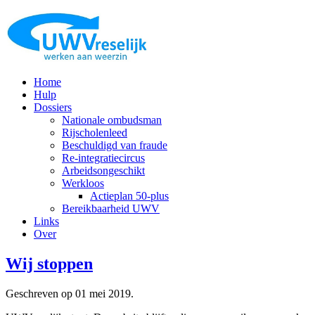
Home
Hulp
Dossiers
Nationale ombudsman
Rijscholenleed
Beschuldigd van fraude
Re-integratiecircus
Arbeidsongeschikt
Werkloos
Actieplan 50-plus
Bereikbaarheid UWV
Links
Over
Wij stoppen
Geschreven op
01 mei 2019
.