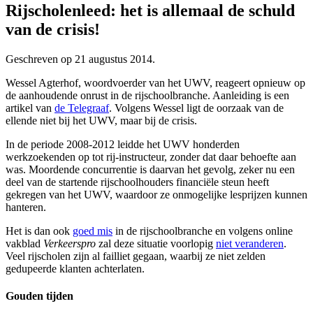
Rijscholenleed: het is allemaal de schuld
van de crisis!
Geschreven op
21 augustus 2014
.
Wessel Agterhof, woordvoerder van het UWV, reageert opnieuw op
de aanhoudende onrust in de rijschoolbranche. Aanleiding is een
artikel van
de Telegraaf
. Volgens Wessel ligt de oorzaak van de
ellende niet bij het UWV, maar bij de crisis.
In de periode 2008-2012 leidde het UWV honderden
werkzoekenden op tot rij-instructeur, zonder dat daar behoefte aan
was. Moordende concurrentie is daarvan het gevolg, zeker nu een
deel van de startende rijschoolhouders financiële steun heeft
gekregen van het UWV, waardoor ze onmogelijke lesprijzen kunnen
hanteren.
Het is dan ook
goed mis
in de rijschoolbranche en volgens online
vakblad
Verkeerspro
zal deze situatie voorlopig
niet veranderen
.
Veel rijscholen zijn al failliet gegaan, waarbij ze niet zelden
gedupeerde klanten achterlaten.
Gouden tijden