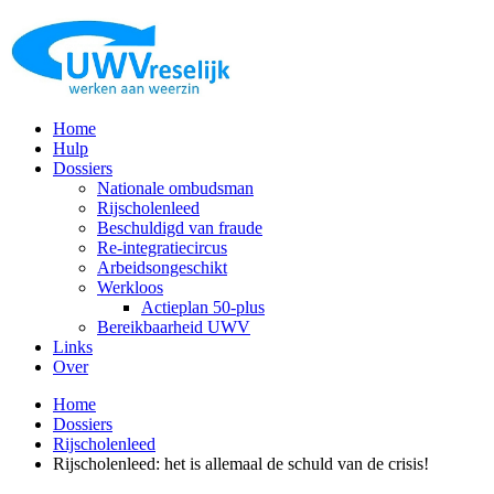
Home
Hulp
Dossiers
Nationale ombudsman
Rijscholenleed
Beschuldigd van fraude
Re-integratiecircus
Arbeidsongeschikt
Werkloos
Actieplan 50-plus
Bereikbaarheid UWV
Links
Over
Home
Dossiers
Rijscholenleed
Rijscholenleed: het is allemaal de schuld van de crisis!