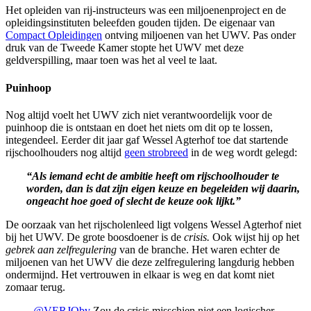
Het opleiden van rij-instructeurs was een miljoenenproject en de
opleidingsinstituten beleefden gouden tijden. De eigenaar van
Compact Opleidingen
ontving miljoenen van het UWV. Pas onder
druk van de Tweede Kamer stopte het UWV met deze
geldverspilling, maar toen was het al veel te laat.
Puinhoop
Nog altijd voelt het UWV zich niet verantwoordelijk voor de
puinhoop die is ontstaan en doet het niets om dit op te lossen,
integendeel. Eerder dit jaar gaf Wessel Agterhof toe dat startende
rijschoolhouders nog altijd
geen strobreed
in de weg wordt gelegd:
“Als iemand echt de ambitie heeft om rijschoolhouder te
worden, dan is dat zijn eigen keuze en begeleiden wij daarin,
ongeacht hoe goed of slecht de keuze ook lijkt.”
De oorzaak van het rijscholenleed ligt volgens Wessel Agterhof niet
bij het UWV. De grote boosdoener is de
crisis.
Ook wijst hij op het
gebrek aan zelfregulering
van de branche.
Het waren echter de
miljoenen van het UWV die deze zelfregulering langdurig hebben
ondermijnd. Het vertrouwen in elkaar is weg en dat komt niet
zomaar terug.
@VERJObv
Zou de crisis misschien niet een logischer