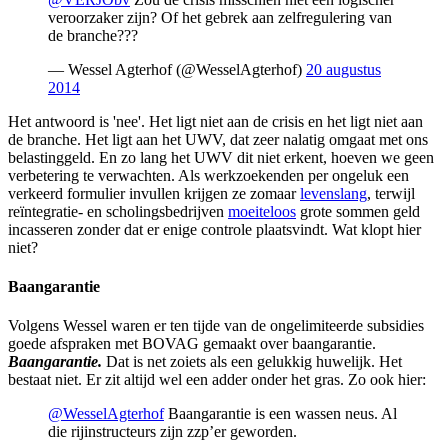
veroorzaker zijn? Of het gebrek aan zelfregulering van
de branche???
— Wessel Agterhof (@WesselAgterhof)
20 augustus
2014
Het antwoord is 'nee'. Het ligt niet aan de crisis en het ligt niet aan
de branche. Het ligt aan het UWV, dat zeer nalatig omgaat met ons
belastinggeld. En zo lang het UWV dit niet erkent, hoeven we geen
verbetering te verwachten. Als werkzoekenden per ongeluk een
verkeerd formulier invullen krijgen ze zomaar
levenslang
, terwijl
reïntegratie- en scholingsbedrijven
moeiteloos
grote sommen geld
incasseren zonder dat er enige controle plaatsvindt. Wat klopt hier
niet?
Baangarantie
Volgens Wessel waren er ten tijde van de ongelimiteerde subsidies
goede afspraken met BOVAG gemaakt over baangarantie.
Baangarantie.
Dat is net zoiets als een gelukkig huwelijk. Het
bestaat niet. Er zit altijd wel een adder onder het gras. Zo ook hier:
@WesselAgterhof
Baangarantie is een wassen neus. Al
die rijinstructeurs zijn zzp’er geworden.