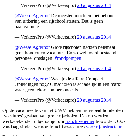
— VerkeersPro (@Verkeerspro)
20 augustus 2014
@WesselAgterhof
De meesten mochten met behoud
van uitkering een rijschool starten. Dat is geen
baangarantie.
— VerkeersPro (@Verkeerspro)
20 augustus 2014
@WesselAgterhof
Grote rijscholen hadden helemaal
geen honderden vacatures. En zo wel, werd bestaand
personeel ontslagen.
#rondpompen
— VerkeersPro (@Verkeerspro)
20 augustus 2014
@WesselAgterhof
Weet je de affaire Compact
Opleidingen nog? Omscholen is schadelijk in een markt
waar geen tekort aan personeel is.
— VerkeersPro (@Verkeerspro)
20 augustus 2014
Op de vacaturesite van het UWV hebben inderdaad honderden
‘vacatures’ gestaan van grote rijscholen. Daarin werden
werkzoekenden uitgenodigd om
franchisenemer
te worden. Ook
vandaag vinden we nog franchisevacatures
voor rij-instructeur
.