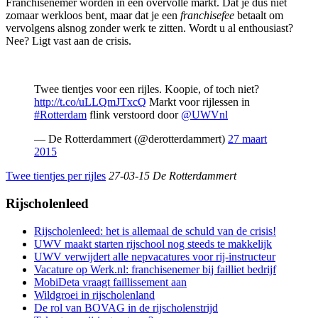
Franchisenemer worden in een overvolle markt. Dat je dus niet
zomaar werkloos bent, maar dat je een
franchisefee
betaalt om
vervolgens alsnog zonder werk te zitten. Wordt u al enthousiast?
Nee? Ligt vast aan de crisis.
Twee tientjes voor een rijles. Koopie, of toch niet?
http://t.co/uLLQmJTxcQ
Markt voor rijlessen in
#Rotterdam
flink verstoord door
@UWVnl
— De Rotterdammert (@derotterdammert)
27 maart
2015
Twee tientjes per rijles
27-03-15 De Rotterdammert
Rijscholenleed
Rijscholenleed: het is allemaal de schuld van de crisis!
UWV maakt starten rijschool nog steeds te makkelijk
UWV verwijdert alle nepvacatures voor rij-instructeur
Vacature op Werk.nl: franchisenemer bij failliet bedrijf
MobiDeta vraagt faillissement aan
Wildgroei in rijscholenland
De rol van BOVAG in de rijscholenstrijd