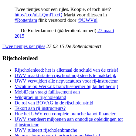
Twee tientjes voor een rijles. Koopie, of toch niet?
http://t.co/uLLQmJTxcQ
Markt voor rijlessen in
#Rotterdam
flink verstoord door
@UWVnl
— De Rotterdammert (@derotterdammert)
27 maart
2015
Twee tientjes per rijles
27-03-15 De Rotterdammert
Rijscholenleed
Rijscholenleed: het is allemaal de schuld van de crisis!
UWV maakt starten rijschool nog steeds te makkelijk
UWV verwijdert alle nepvacatures voor rij-instructeur
Vacature op Werk.nl: franchisenemer bij failliet bedrijf
MobiDeta vraagt faillissement aan
Wildgroei in rijscholenland
De rol van BOVAG in de rijscholenstrijd
Tekort aan rij-instructeurs?
Hoe het UWV een complete branche kapot financiert
UWV spendeert miljoenen aan onnodige opleidingen tot
rijinstructeur
UWV ruïneert rijscholenbranche
Nepvacatures voor rij-instructeur op Werk.nl