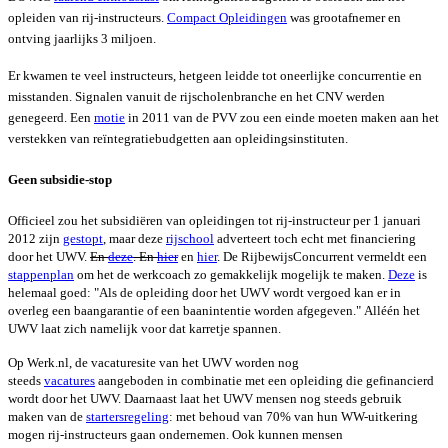
opleiden van rij-instructeurs.
Compact Opleidingen
was grootafnemer en
ontving jaarlijks 3 miljoen.
Er kwamen te veel instructeurs, hetgeen leidde tot oneerlijke concurrentie en
misstanden. Signalen vanuit de rijscholenbranche en het CNV werden
genegeerd. Een
motie
in 2011 van de PVV zou een einde moeten maken aan het
verstekken van reïntegratiebudgetten aan opleidingsinstituten.
Geen subsidie-stop
Officieel zou het subsidiëren van opleidingen tot rij-instructeur per 1 januari
2012 zijn
gestopt
, maar deze
rijschool
adverteert toch echt met financiering
door het UWV.
En
deze
. En
hier
en
hier
. De RijbewijsConcurrent vermeldt een
stappenplan
om het de werkcoach zo gemakkelijk mogelijk te maken.
Deze
is
helemaal goed: "
Als de opleiding door het UWV wordt vergoed kan er in
overleg een baangarantie of een baanintentie worden afgegeven." Alléén het
UWV laat zich namelijk voor dat karretje spannen.
Op
Werk.nl, de vacaturesite van het UWV worden nog
steeds
vacatures
aangeboden in combinatie met een opleiding die gefinancierd
wordt door het UWV.
Daarnaast laat het UWV mensen nog steeds gebruik
maken van de
startersregeling
:
met behoud van 70% van hun WW-uitkering
mogen rij-instructeurs gaan ondernemen. Ook kunnen mensen