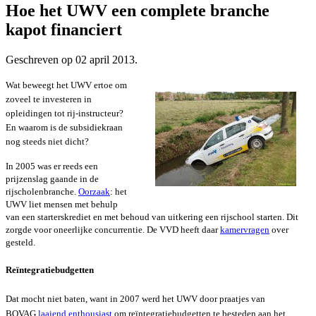
Hoe het UWV een complete branche
kapot financiert
Geschreven op
02 april 2013
.
Wat beweegt het UWV ertoe om
zoveel te investeren in
opleidingen tot rij-instructeur?
En waarom is de subsidiekraan
nog steeds niet dicht?
In 2005 was er reeds een
prijzenslag gaande in de
rijscholenbranche.
Oorzaak
: het
UWV liet mensen met behulp
van een starterskrediet en met behoud van uitkering een rijschool starten. Dit
zorgde voor
oneerlijke concurrentie. De VVD heeft daar
kamervragen
over
gesteld.
Reïntegratiebudgetten
Dat mocht niet baten, want i
n 2007 werd het UWV door praatjes van
BOVAG
laaiend enthousiast
om reïntegratiebudgetten te besteden aan het