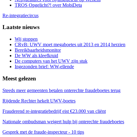
TROS Opgelicht?! over MobiDeta
Re-integratiecircus
Laatste nieuws
Wij stoppen
CRvB: UWV moet megaboetes uit 2013 en 2014 herzien
Bereikbaarheidsmonitor
De WW als kleefkruid
De computers van het UWV zijn stuk
Ingezonden brief: WW-ellende
Meest gelezen
Steeds meer gemeenten betalen onterechte fraudeboetes terug
Rijdende Rechter hekelt UWV-boetes
Frauderend re-integratiebedrijf eist €23.000 van cliënt
Nationale ombudsman weigert hulp bij onterechte fraudeboetes
Gesprek met de fraude-inspecteur - 10 tips