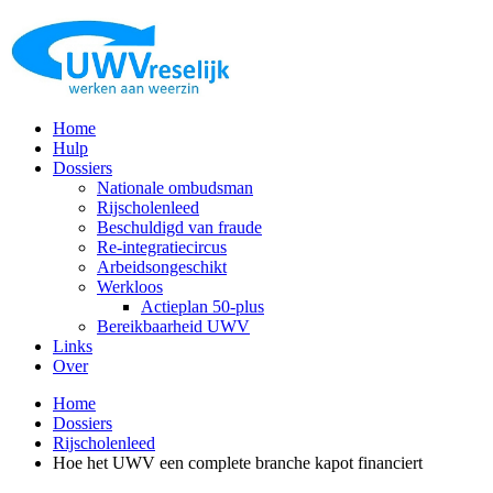
Home
Hulp
Dossiers
Nationale ombudsman
Rijscholenleed
Beschuldigd van fraude
Re-integratiecircus
Arbeidsongeschikt
Werkloos
Actieplan 50-plus
Bereikbaarheid UWV
Links
Over
Home
Dossiers
Rijscholenleed
Hoe het UWV een complete branche kapot financiert