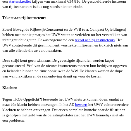
een
starterskrediet
krijgen van maximaal €34.816. De gesubsidieerde instroom
van rij-instructeurs is dus nog steeds niet ten einde.
Tekort aan rij-instructeurs
Zowel Bovag, de RijbewijsConcurrent en de VVB (o.a. Compact Opleidingen)
hebben met mooie praatjes het UWV weten te verleiden tot het verstrekken van
reïntegratiebudgetten. Er was zogenaamd een
tekort aan rij-instructeurs
. Het
UWV controleerde dit geen moment, verstrekte miljoenen en trok zich niets aan
van alle ellende die ze veroorzaakten.
Deze strijd kent geen winnaars. De gevestigde rijscholen worden kapot
geconcurreerd. Veel van de nieuwe instructeurs moeten hun bedrijven opgeven
en belanden binnen no-time opnieuw in de WW. De klanten worden de dupe
van wanpraktijken en de samenleving draait op voor de kosten.
Klachten
Tegen TROS Opgelicht?! beweerde het UWV niets te kunnen doen, omdat ze
maar één klacht hebben ontvangen. In het AD
beweert
het UWV echter meerdere
klachten te hebben ontvangen. Dat er een complete branche naar de filistijnen
is geholpen met geld van de belastingbetaler ziet het UWV kennelijk niet als
een probleem.