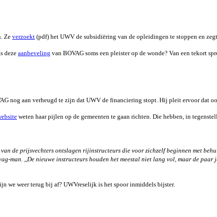
n. Ze
verzoekt
(pdf) het UWV de subsidiëring van de opleidingen te stoppen en zegt
Is deze
aanbeveling
van BOVAG soms een pleister op de wonde? Van een tekort spree
G nog aan verheugd te zijn dat UWV de financiering stopt. Hij pleit ervoor dat 
website
weten haar pijlen op de gemeenten te gaan richten. Die hebben, in tegenste
an de prijsvechters ontslagen rijinstructeurs die voor zichzelf beginnen met behu
ag-man. ,,De nieuwe instructeurs houden het meestal niet lang vol, maar de paar ja
jn we weer terug bij af? UWVreselijk is het spoor inmiddels bijster.