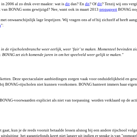
n 2006 al zo druk over maakte: wat is
dit
dan? En
dit
? Of
dit
? Tenzij wij ons verg
nt van BOVAG soms gewijzigd? Nee, want ook in maart 2013
propageert
BOVAG nog i
et onwaarschijnlijk lage lesprijzen. Wij vragen ons af of hij zichzelf af heeft a
n
":
n de rijscholenbranche weer eerlijk, weer ‘fair’ te maken. Momenteel bevinden zich
. BOVAG zet zich komende jaren in om het speelveld weer gelijk te maken."
ketten. Deze spectaculaire aanbiedingen zorgen vaak voor onduidelijkheid en gesc
 bij BOVAG-rijscholen niet kunnen voorkomen. BOVAG hanteert immers haar eigen 
BOVAG-voorwaarden expliciet als niet van toepassing worden verklaard op de acti
iet gaat, kun je de reeds vooruit betaalde lessen alsnog bij een andere rijschool vo
itsluiting: het garantiefonds keert niet langer uit indien er sprake is van "onmog