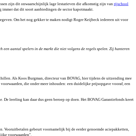
issen zijn dit onwaarschijnlijk lage lestarieven die afkomstig zijn van
rijschool
mmer dat dit soort aanbiedingen de sector kapotmaakt.
angegeven. Om het nog gekker te maken nodigt Roger Keijbeck iedereen uit voor
 een aantal spelers in de markt die niet volgens de regels spelen. Zij hanteren
hillen. Als Koos Burgman, directeur van BOVAG, hier tijdens de uitzending mee
voorwaarden, die onder meer inhouden: een duidelijke prijsopgave vooraf, een
e. De leerling kan daar dus geen beroep op doen. Het BOVAG Garantiefonds keert
lgen. Vooruitbetalen gebeurt voornamelijk bij de eerder genoemde aciepakketten,
elijke voorwaarden".