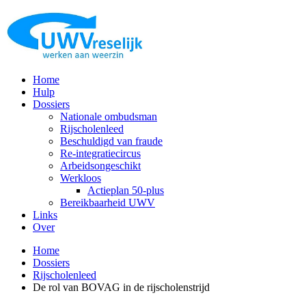
Home
Hulp
Dossiers
Nationale ombudsman
Rijscholenleed
Beschuldigd van fraude
Re-integratiecircus
Arbeidsongeschikt
Werkloos
Actieplan 50-plus
Bereikbaarheid UWV
Links
Over
Home
Dossiers
Rijscholenleed
De rol van BOVAG in de rijscholenstrijd