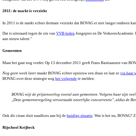
2011: de markt is verziekt
In 2011 is de markt echter dermate verziekt dat BOVAG er niet langer omheen ka
Dat is uiteraard tegen de zin van
VVB-leden
Jongepier en De VerkeersAcademie. 
aan nieuw talent."
Gemeenten
Maar het gaat nog verder.
Op 13 december 2011 geeft Frans Bastiaansen van BOVA
Nog geen week later
maakt BOVAG echter opnieuw een draai en laat ze
via haar 
BOVAG over deze strategie nog
het volgende
te melden:
BOVAG wijt de prijzenoorlog vooral aan gemeenten. Volgens haar zijn veel v
,,Deze gemeenteregeling veroorzaakt oneerlijke concurrentie'', aldus de Bov
Ook dit citaat sluit naadloos aan bij de
huidige situatie
. Wat is het nu, BOVAG? Zi
Rijschool Keijbeck