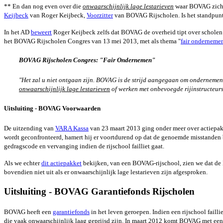
** En dan nog even over die
onwaarschijnlijk lage lestarieven
waar BOVAG zich i
Keijbeck
van Roger Keijbeck,
Voorzitter
van BOVAG Rijscholen. Is het standpu
In het AD
beweert
Roger Keijbeck zelfs dat BOVAG de overheid tipt over scholen m
het BOVAG Rijscholen Congres van 13 mei 2013, met als thema "
fair onderneme
BOVAG Rijscholen Congres: "Fair Ondernemen"
"Het zal u niet ontgaan zijn. BOVAG is de strijd aangegaan om ondernemen i
onwaarschijnlijk lage lestarieven
of werken met onbevoegde rijinstructeurs
Uitsluiting - BOVAG Voorwaarden
De uitzending van
VARA Kassa
van 23 maart 2013 ging onder meer over actiepak
wordt geconfronteerd, hamert hij er voortdurend op dat de genoemde misstanden
gedragscode en vervanging indien de rijschool failliet gaat.
Als we echter
dit
actiepakket
bekijken, van een BOVAG-rijschool, zien we dat de 
bovendien niet uit als er onwaarschijnlijk lage lestarieven zijn afgesproken.
Uitsluiting - BOVAG Garantiefonds Rijscholen
BOVAG heeft een
garantiefonds
in het leven geroepen. Indien een rijschool faill
die vaak onwaarschijnlijk laag geprijsd zijn. In maart 2012 komt BOVAG met een u