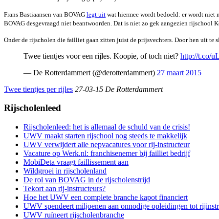
Frans Bastiaansen van BOVAG
legt uit
wat hiermee wordt bedoeld: er wordt niet 
BOVAG desgevraagd niet beantwoorden. Dat is niet zo gek aangezien rijschool Ke
Onder de rijscholen die failliet gaan zitten juist de prijsvechters. Door hen ui
Twee tientjes voor een rijles. Koopie, of toch niet?
http://t.co
— De Rotterdammert (@derotterdammert)
27 maart 2015
Twee tientjes per rijles
27-03-15 De Rotterdammert
Rijscholenleed
Rijscholenleed: het is allemaal de schuld van de crisis!
UWV maakt starten rijschool nog steeds te makkelijk
UWV verwijdert alle nepvacatures voor rij-instructeur
Vacature op Werk.nl: franchisenemer bij failliet bedrijf
MobiDeta vraagt faillissement aan
Wildgroei in rijscholenland
De rol van BOVAG in de rijscholenstrijd
Tekort aan rij-instructeurs?
Hoe het UWV een complete branche kapot financiert
UWV spendeert miljoenen aan onnodige opleidingen tot rijinstr
UWV ruïneert rijscholenbranche