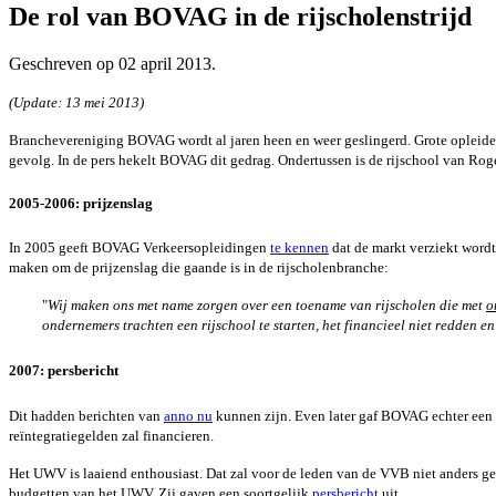
De rol van BOVAG in de rijscholenstrijd
Geschreven op
02 april 2013
.
(Update: 13 mei 2013)
Branchevereniging BOVAG wordt al jaren heen en weer geslingerd. Grote opleider
gevolg. In de pers hekelt BOVAG dit gedrag. Ondertussen is de rijschool van Ro
2005-2006: prijzenslag
In 2005 geeft BOVAG Verkeersopleidingen
te kennen
dat de markt verziekt wordt
maken om de prijzenslag die gaande is in de rijscholenbranche:
"
Wij maken ons met name zorgen over een toename van rijscholen die met
o
ondernemers trachten een rijschool te starten, het financieel niet redden e
2007: persbericht
Dit hadden berichten van
anno nu
kunnen zijn. Even later
gaf BOVAG echter een
reïntegratiegelden zal financieren.
Het UWV is laaiend enthousiast. Dat zal voor de leden van de VVB niet anders 
budgetten van het UWV. Zij gaven een soortgelijk
persbericht
uit.