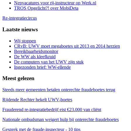
Nepvacatures voor rij-instructeur op Werk.nl
TROS Opgelicht?! over MobiDeta
Re-integratiecircus
Laatste nieuws
Wij stoppen
CRvB: UWV moet megaboetes uit 2013 en 2014 herzien
Bereikbaarheidsmonitor
De WW als kleefkruid
De computers van het UWV zijn stuk
Ingezonden brief: WW-ellende
Meest gelezen
Steeds meer gemeenten betalen onterechte fraudeboetes terug
Rijdende Rechter hekelt UWV-boetes
Frauderend re-integratiebedrijf eist €23.000 van cliënt
Nationale ombudsman weigert hulp bij onterechte fraudeboetes
Gesprek met de fraude-inspecteur - 10 tips