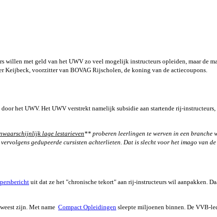
s willen met geld van het UWV zo veel mogelijk instructeurs opleiden, maar de mar
ger Keijbeck, voorzitter van BOVAG Rijscholen, de koning van de actiecoupons.
 door het UWV. Het UWV verstrekt namelijk subsidie aan startende rij-instructeurs, 
nwaarschijnlijk lage lestarieven
** proberen leerlingen te werven in een branche w
n vervolgens gedupeerde cursisten achterlieten. Dat is slecht voor het imago van de
persbericht
uit dat ze het "chronische tekort" aan rij-instructeurs wil aanpakken.
geweest zijn. Met name
Compact Opleidingen
sleepte miljoenen binnen. De VVB-led