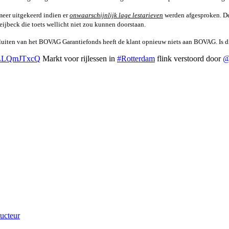
meer uitgekeerd indien er
onwaarschijnlijk lage lestarieven
werden afgesproken.
De
ijbeck die toets wellicht niet zou kunnen doorstaan.
t te sluiten van het BOVAG Garantiefonds heeft de klant opnieuw niets aan BOVAG. Is
/uLLQmJTxcQ
Markt voor rijlessen in
#Rotterdam
flink verstoord door
@
ucteur