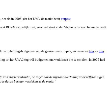
, net als in 2005, dat het UWV de markt heeft
verpest
.
kt BOVAG wijselijk niet, maar wel staat er dat "de branche veel behoefte heeft
ook de opleidingsbudgetten van de gemeenten stoppen, zo lezen we
hier
en
hier
.
lling tot het UWV, nog wél budgetten om werklozen om te scholen. In 2005 had
lp van starterssubsidie, de zogenaamde bijstandsverlening voor zelfstandigen.
ar dat ze bestaan verzieken ze de markt.''