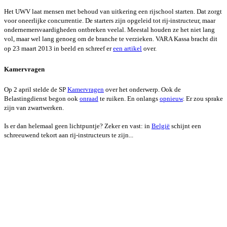
Het UWV laat mensen met behoud van uitkering een rijschool starten. Dat zorgt
voor oneerlijke concurrentie. De starters zijn opgeleid tot rij-instructeur, maar
ondernemersvaardigheden ontbreken veelal. Meestal houden ze het niet lang
vol, maar wel lang genoeg om de branche te verzieken. VARA Kassa bracht dit
op 23 maart 2013 in beeld en schreef er
een artikel
over.
Kamervragen
Op 2 april stelde de SP
Kamervragen
over het onderwerp.
Ook de
Belastingdienst begon ook
onraad
te ruiken. En onlangs
opnieuw
. Er zou sprake
zijn van zwartwerken.
Is er dan helemaal geen lichtpuntje? Zeker en vast: in
België
schijnt een
schreeuwend tekort aan rij-instructeurs te zijn...