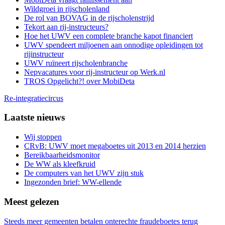
Wildgroei in rijscholenland
De rol van BOVAG in de rijscholenstrijd
Tekort aan rij-instructeurs?
Hoe het UWV een complete branche kapot financiert
UWV spendeert miljoenen aan onnodige opleidingen tot
rijinstructeur
UWV ruïneert rijscholenbranche
Nepvacatures voor rij-instructeur op Werk.nl
TROS Opgelicht?! over MobiDeta
Re-integratiecircus
Laatste nieuws
Wij stoppen
CRvB: UWV moet megaboetes uit 2013 en 2014 herzien
Bereikbaarheidsmonitor
De WW als kleefkruid
De computers van het UWV zijn stuk
Ingezonden brief: WW-ellende
Meest gelezen
Steeds meer gemeenten betalen onterechte fraudeboetes terug