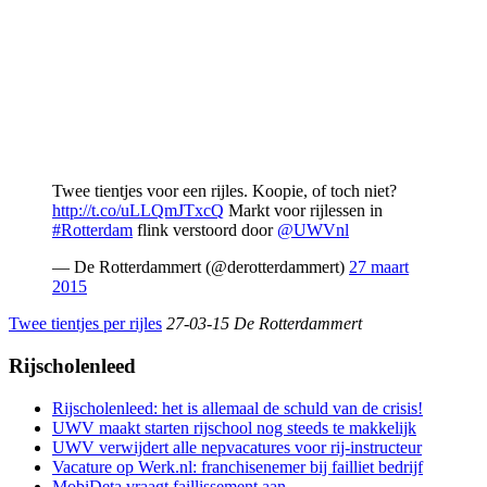
Twee tientjes voor een rijles. Koopie, of toch niet?
http://t.co/uLLQmJTxcQ
Markt voor rijlessen in
#Rotterdam
flink verstoord door
@UWVnl
— De Rotterdammert (@derotterdammert)
27 maart
2015
Twee tientjes per rijles
27-03-15 De Rotterdammert
Rijscholenleed
Rijscholenleed: het is allemaal de schuld van de crisis!
UWV maakt starten rijschool nog steeds te makkelijk
UWV verwijdert alle nepvacatures voor rij-instructeur
Vacature op Werk.nl: franchisenemer bij failliet bedrijf
MobiDeta vraagt faillissement aan