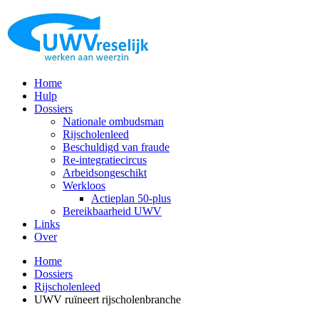
Home
Hulp
Dossiers
Nationale ombudsman
Rijscholenleed
Beschuldigd van fraude
Re-integratiecircus
Arbeidsongeschikt
Werkloos
Actieplan 50-plus
Bereikbaarheid UWV
Links
Over
Home
Dossiers
Rijscholenleed
UWV ruïneert rijscholenbranche